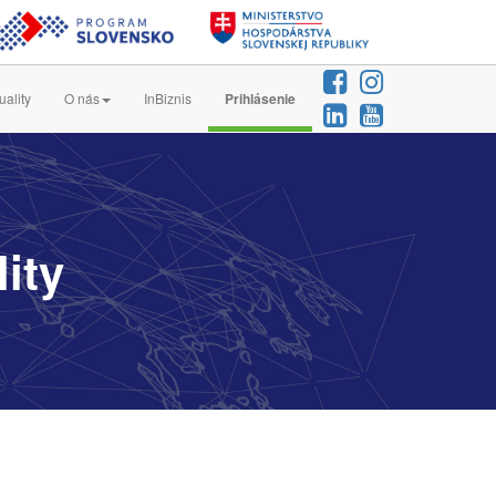
uality
O nás
InBiznis
Prihlásenie
ity