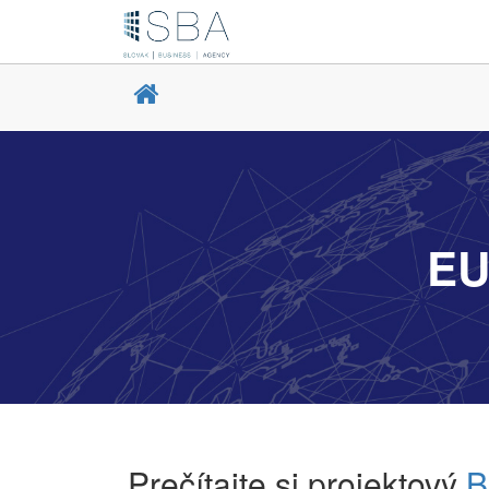
EU
Prečítajte si projektový
B