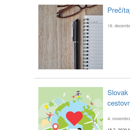
Prečíta
16. decemb
Slovak
cestov
4. novembr
15.7. 2020 