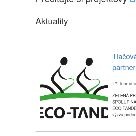
Aktuality
Tlačov
partne
17. február
ZELENÁ P
SPOLUFINA
ECO-TANDEM
výzvu podpo