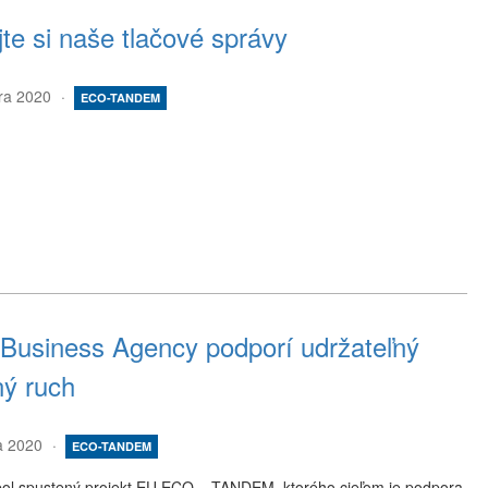
jte si naše tlačové správy
ra 2020
ECO-TANDEM
 Business Agency podporí udržateľný
ný ruch
a 2020
ECO-TANDEM
bol spustený projekt EU ECO – TANDEM, ktorého cieľom je podpora