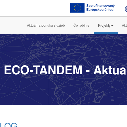
Aktuálna ponuka služieb
Čo robíme
Projekty
Akt
 ECO-TANDEM - Aktual
LOG