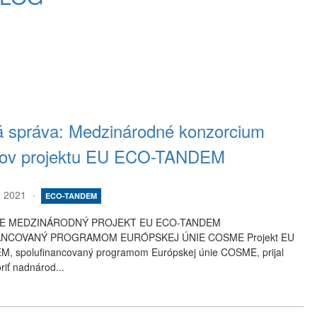
á správa: Medzinárodné konzorcium
rov projektu EU ECO-TANDEM
a 2021
ECO-TANDEM
RE MEDZINÁRODNÝ PROJEKT EU ECO-TANDEM
NCOVANÝ PROGRAMOM EURÓPSKEJ ÚNIE COSME Projekt EU
, spolufinancovaný programom Európskej únie COSME, prijal
riť nadnárod...