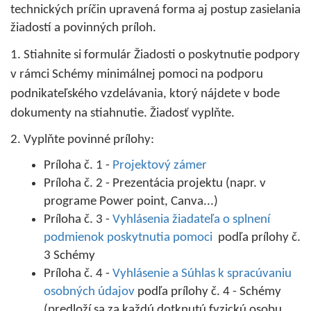
technických príčin upravená forma aj postup zasielania
žiadostí a povinných príloh.
1. S
tiahnite si formulár Žiadosti
o poskytnutie podpory
v rámci Schémy minimálnej pomoci na podporu
podnikateľského vzdelávania, ktorý nájdete v bode
dokumenty na stiahnutie
. Žiadosť vyplňte.
2. Vyplňte povinné prílohy:
Príloha č. 1 -
Projektový zámer
Príloha č. 2 - Prezentácia projektu (napr. v
programe Power point, Canva...)
Príloha č. 3 -
Vyhlásenia žiadateľa o splnení
podmienok poskytnutia pomoci
podľa prílohy č.
3 Schémy
Príloha č. 4 -
Vyhlásenie a Súhlas k spracúvaniu
osobných údajov
podľa prílohy č. 4 - Schémy
(predloží sa za každú dotknutú fyzickú osobu