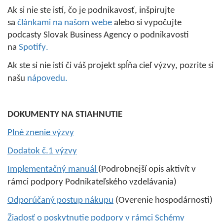
Ak si nie ste istí, čo je podnikavosť, inšpirujte
sa
článkami na našom webe
alebo si vypočujte
podcasty Slovak Business Agency o podnikavosti
na
Spotify
.
Ak ste si nie istí či váš projekt spĺňa cieľ výzvy, pozrite si
našu
nápovedu.
DOKUMENTY NA STIAHNUTIE
Plné znenie výzvy
Dodatok č.1 výzvy
Implementačný manuál
(Podrobnejší opis aktivít v
rámci podpory Podnikateľského vzdelávania)
Odporúčaný postup nákupu
(Overenie hospodárnosti)
Žiadosť o poskytnutie podpory v rámci Schémy