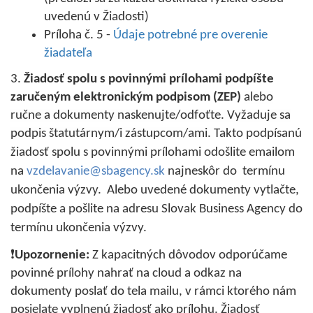
uvedenú v Žiadosti)
Príloha č. 5 -
Údaje potrebné pre overenie
žiadateľa
3.
Žiadosť spolu s povinnými prílohami
podpíšte
zaručeným elektronickým podpisom (ZEP)
alebo
ručne a dokumenty naskenujte/odfoťte. Vyžaduje sa
podpis štatutárnym/i zástupcom/ami.
Takto podpísanú
žiadosť spolu s povinnými prílohami odošlite emailom
na
vzdelavanie@sbagency.sk
najneskôr do termínu
ukončenia výzvy. Alebo uvedené dokumenty vytlačte,
podpíšte a pošlite na adresu Slovak Business Agency do
termínu ukončenia výzvy.
❗
Upozornenie:
Z kapacitných dôvodov odporúčame
povinné prílohy nahrať na cloud a odkaz na
dokumenty poslať do tela mailu, v rámci ktorého nám
posielate vyplnenú žiadosť ako prílohu. Žiadosť