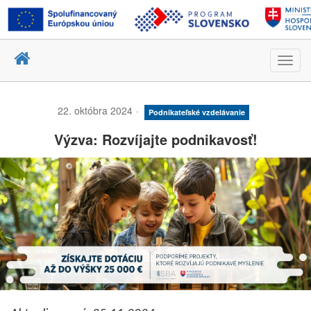
Toggl
navig
22. októbra 2024
Podnikateľské vzdelávanie
Výzva: Rozvíjajte podnikavosť!