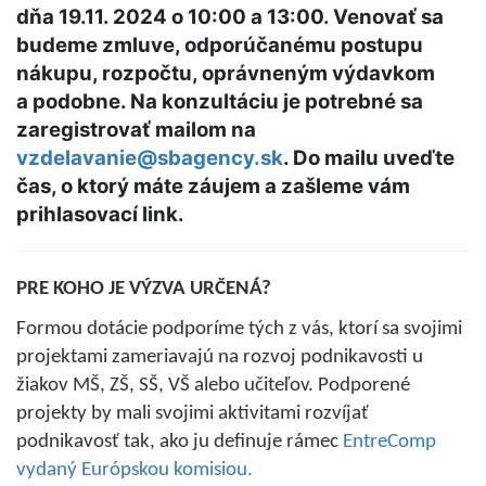
dňa 19.11. 2024 o 10:00 a 13:00. Venovať sa
budeme zmluve, odporúčanému postupu
nákupu, rozpočtu, oprávneným výdavkom
a podobne. Na konzultáciu je potrebné sa
zaregistrovať mailom na
vzdelavanie@sbagency.sk
. Do mailu uveďte
čas, o ktorý máte záujem a zašleme vám
prihlasovací link.
PRE KOHO JE VÝZVA URČENÁ?
Formou dotácie podporíme tých z vás, ktorí sa svojimi
projektami zameriavajú na rozvoj podnikavosti u
žiakov MŠ, ZŠ, SŠ, VŠ alebo učiteľov. Podporené
projekty by mali svojimi aktivitami rozvíjať
podnikavosť tak, ako ju definuje rámec
EntreComp
vydaný Európskou komisiou.