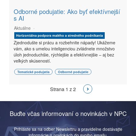
Odborné podujatie: Ako byť efektívnejší
s AI
Aktuálne
Horizontálna podpora malého a stredného podnikania
Zjednodušte si prácu a rozbehnite nápady! Ukážeme
vám, ako s umelou inteligenciou zvládnete množstvo
úloh jednoduchšie, rýchlejšie a efektívnejšie – aj bez
veľkých skúseností.
Tematické podujatia
Odborné podujatie
Strana 1 z 2
Buďte včas informovaní o novinkách v NPC
Prihláste sa na odber Newslettru a pravidelne dostávajte
informácie o novinkách do svojho emailu.