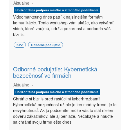
Aktuálne
Horizontálna podpora malého a stredného podnikania
Videomarketing dnes patrí k najsilnejším formám
komunikácie. Tento workshop vám ukáže, ako vytvárať
videá, ktoré zaujmú, udržia pozornosť a podporia váš
biznis.
KPZ
Odborné podujatie
Odborné podujatie: Kybernetická
bezpečnosť vo firmách
Aktuálne
Horizontálna podpora malého a stredného podnikania
Chráňte si biznis pred rastúcimi kyberhrozbami!
Kybernetická bezpečnosť už nie je len módny trend, je to
nevyhnutnosť. Ak ju podceníte, môže vás to stáť nielen
dôveru zákazníkov, ale aj peniaze. Nečakajte a naučte
sa chrániť svoju firmu ešte dnes.