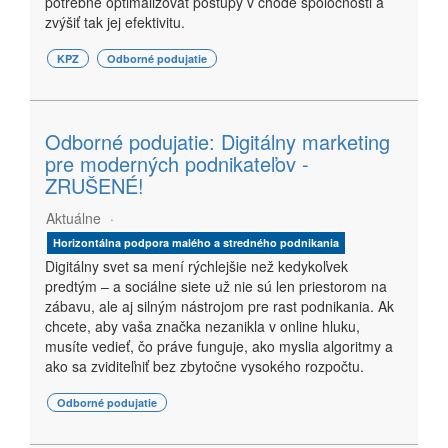
potrebné optimalizovať postupy v chode spoločnosti a
zvýšiť tak jej efektivitu.
KPZ
Odborné podujatie
Odborné podujatie: Digitálny marketing
pre moderných podnikateľov -
ZRUŠENÉ!
Aktuálne
Horizontálna podpora malého a stredného podnikania
Digitálny svet sa mení rýchlejšie než kedykoľvek
predtým – a sociálne siete už nie sú len priestorom na
zábavu, ale aj silným nástrojom pre rast podnikania. Ak
chcete, aby vaša značka nezanikla v online hluku,
musíte vedieť, čo práve funguje, ako myslia algoritmy a
ako sa zviditeľniť bez zbytočne vysokého rozpočtu.
Odborné podujatie