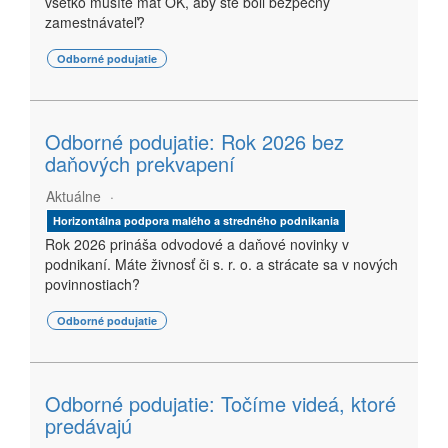
všetko musíte mať OK, aby ste boli bezpečný
zamestnávateľ?
Odborné podujatie
Odborné podujatie: Rok 2026 bez
daňových prekvapení
Aktuálne
Horizontálna podpora malého a stredného podnikania
Rok 2026 prináša odvodové a daňové novinky v
podnikaní. Máte živnosť či s. r. o. a strácate sa v nových
povinnostiach?
Odborné podujatie
Odborné podujatie: Točíme videá, ktoré
predávajú