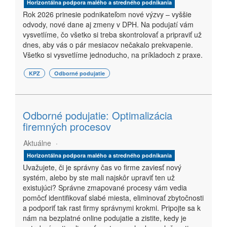
Horizontálna podpora malého a stredného podnikania
Rok 2026 prinesie podnikateľom nové výzvy – vyššie
odvody, nové dane aj zmeny v DPH. Na podujatí vám
vysvetlíme, čo všetko si treba skontrolovať a pripraviť už
dnes, aby vás o pár mesiacov nečakalo prekvapenie.
Všetko si vysvetlíme jednoducho, na príkladoch z praxe.
KPZ
Odborné podujatie
Odborné podujatie: Optimalizácia
firemných procesov
Aktuálne
Horizontálna podpora malého a stredného podnikania
Uvažujete, či je správny čas vo firme zaviesť nový
systém, alebo by ste mali najskôr upraviť ten už
existujúci? Správne zmapované procesy vám vedia
pomôcť identifikovať slabé miesta, eliminovať zbytočnosti
a podporiť tak rast firmy správnymi krokmi. Pripojte sa k
nám na bezplatné online podujatie a zistite, kedy je