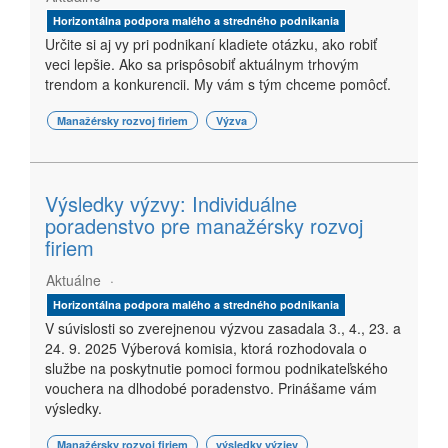
Horizontálna podpora malého a stredného podnikania
Určite si aj vy pri podnikaní kladiete otázku, ako robiť
veci lepšie. Ako sa prispôsobiť aktuálnym trhovým
trendom a konkurencii. My vám s tým chceme pomôcť.
Manažérsky rozvoj firiem
Výzva
Výsledky výzvy: Individuálne
poradenstvo pre manažérsky rozvoj
firiem
Aktuálne
Horizontálna podpora malého a stredného podnikania
V súvislosti so zverejnenou výzvou zasadala 3., 4., 23. a
24. 9. 2025 Výberová komisia, ktorá rozhodovala o
službe na poskytnutie pomoci formou podnikateľského
vouchera na dlhodobé poradenstvo. Prinášame vám
výsledky.
Manažérsky rozvoj firiem
výsledky výziev